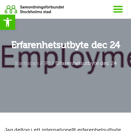
Open toolbar
Erfarenhetsutbyte dec 24
Startsidan
/
IPS
/
Erfarenhetsutbyte dec 24
Jag deltog i ett internationellt erfarenhetsutbyte,