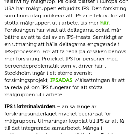
relativt ny målgrupp. På olika platser i Europa och
USA har målgruppen erbjudits IPS. Den forskning
som finns idag indikerar att IPS är effektivt för att
stötta målgruppen ut i arbete, läs mer
här
.
Forskningen har visat att deltagarna också mår
bättre av att ta del av en IPS-insats. Samtidigt är
en utmaning att hålla deltagarna engagerade i
IPS-processen. För att ta reda på orsaken behövs
mer forskning. Projektet IPS för personer med
beroendeproblematik som vi driver här i
Stockholm ingår i ett större svenskt
forskningsprojekt,
IPSADAS
. Målsättningen är att
ta reda på om IPS fungerar för att stötta
målgruppen ut i arbete.
IPS i kriminalvården
– än så länge är
forskningsunderlaget mycket begränsat för
målgruppen. Utmaningar kopplat till IPS är att få
till det integrerade samarbetet. Många i