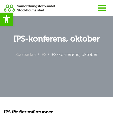
Open toolbar
IPS-konferens, oktober
Startsidan
/
IPS
/
IPS-konferens, oktober
IPS för fler målgrupper